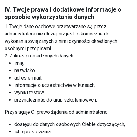
IV.
Twoje prawa i dodatkowe informacje o
sposobie wykorzystania danych
1. Twoje dane osobowe przetwarzane są przez
administratora nie dłużej, niż jest to konieczne do
wykonania związanych z nimi czynności określonych
osobnymi przepisami.
2. Zakres gromadzonych danych:
imię,
nazwisko,
adres e-mail,
informacje o uczestnictwie w kursach,
wyniki testów,
przynależność do grup szkoleniowych.
Przysługuje Ci prawo żądania od administratora:
dostępu do danych osobowych Ciebie dotyczących,
ich sprostowania,