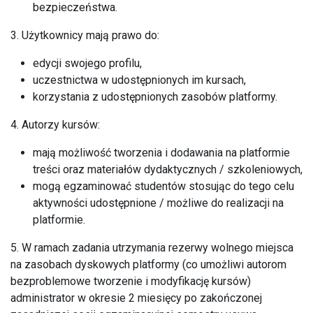
bezpieczeństwa.
3. Użytkownicy mają prawo do:
edycji swojego profilu,
uczestnictwa w udostępnionych im kursach,
korzystania z udostępnionych zasobów platformy.
4. Autorzy kursów:
mają możliwość tworzenia i dodawania na platformie
treści oraz materiałów dydaktycznych / szkoleniowych,
mogą egzaminować studentów stosując do tego celu
aktywności udostępnione / możliwe do realizacji na
platformie.
5. W ramach zadania utrzymania rezerwy wolnego miejsca
na zasobach dyskowych platformy (co umożliwi autorom
bezproblemowe tworzenie i modyfikację kursów)
administrator w okresie 2 miesięcy po zakończonej