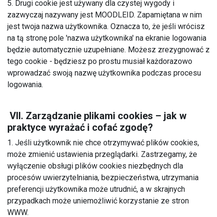
5. Drugi cookie jest używany dla czystej wygody i
zazwyczaj nazywany jest MOODLEID. Zapamiętana w nim
jest twoja nazwa użytkownika. Oznacza to, że jeśli wrócisz
na tą stronę pole 'nazwa użytkownika' na ekranie logowania
będzie automatycznie uzupełniane. Możesz zrezygnować z
tego cookie - będziesz po prostu musiał każdorazowo
wprowadzać swoją nazwę użytkownika podczas procesu
logowania.
VII.
Zarządzanie plikami cookies – jak w
praktyce wyrażać i cofać zgodę?
1. Jeśli użytkownik nie chce otrzymywać plików cookies,
może zmienić ustawienia przeglądarki. Zastrzegamy, że
wyłączenie obsługi plików cookies niezbędnych dla
procesów uwierzytelniania, bezpieczeństwa, utrzymania
preferencji użytkownika może utrudnić, a w skrajnych
przypadkach może uniemożliwić korzystanie ze stron
WWW.