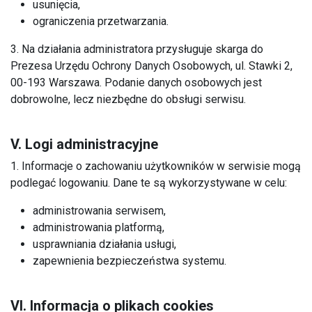
usunięcia,
ograniczenia przetwarzania.
3. Na działania administratora przysługuje skarga do
Prezesa Urzędu Ochrony Danych Osobowych, ul. Stawki 2,
00-193 Warszawa. Podanie danych osobowych jest
dobrowolne, lecz niezbędne do obsługi serwisu.
V.
Logi administracyjne
1. Informacje o zachowaniu użytkowników w serwisie mogą
podlegać logowaniu. Dane te są wykorzystywane w celu:
administrowania serwisem,
administrowania platformą,
usprawniania działania usługi,
zapewnienia bezpieczeństwa systemu.
VI.
Informacja o plikach cookies