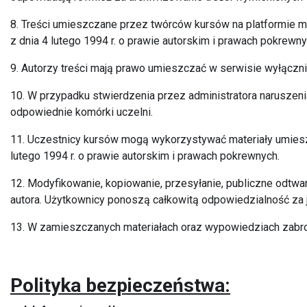
8. Treści umieszczane przez twórców kursów na platformie 
z dnia 4 lutego 1994 r. o prawie autorskim i prawach pokrewny
9. Autorzy treści mają prawo umieszczać w serwisie wyłącznie
10. W przypadku stwierdzenia przez administratora narusze
odpowiednie komórki uczelni.
11. Uczestnicy kursów mogą wykorzystywać materiały umieszc
lutego 1994 r. o prawie autorskim i prawach pokrewnych.
12. Modyfikowanie, kopiowanie, przesyłanie, publiczne odtw
autora. Użytkownicy ponoszą całkowitą odpowiedzialność za
13. W zamieszczanych materiałach oraz wypowiedziach zabron
Polityka bezpieczeństwa: