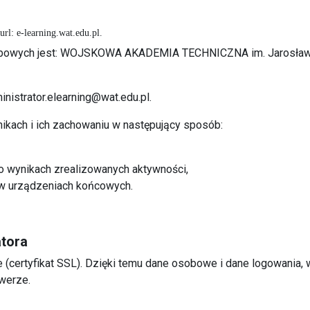
l: e-learning.wat.edu.pl.
obowych jest: WOJSKOWA AKADEMIA TECHNICZNA im. Jarosława Dą
inistrator.elearning@wat.edu.pl.
wnikach i ich zachowaniu w następujący sposób:
 o wynikach zrealizowanych aktywności,
 w urządzeniach końcowych.
tora
ie (certyfikat SSL). Dzięki temu dane osobowe i dane logowani
werze.