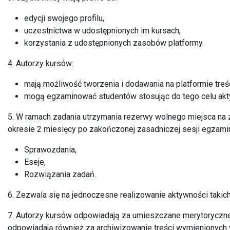
edycji swojego profilu,
uczestnictwa w udostępnionych im kursach,
korzystania z udostępnionych zasobów platformy.
4. Autorzy kursów:
mają możliwość tworzenia i dodawania na platformie treś
mogą egzaminować studentów stosując do tego celu aktyw
5. W ramach zadania utrzymania rezerwy wolnego miejsca na
okresie 2 miesięcy po zakończonej zasadniczej sesji egzami
Sprawozdania,
Eseje,
Rozwiązania zadań.
6. Zezwala się na jednoczesne realizowanie aktywności takic
7. Autorzy kursów odpowiadają za umieszczane merytoryczne
odpowiadają również za archiwizowanie treści wymienionych w 