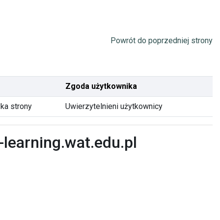
Powrót do poprzedniej strony
Zgoda użytkownika
yka strony
Uwierzytelnieni użytkownicy
-learning.wat.edu.pl