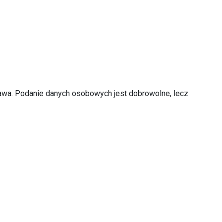
zawa. Podanie danych osobowych jest dobrowolne, lecz