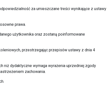
odpowiedzialność za umieszczane treści wynikające z ustawy
stosowne prawa.
o danego użytkownika oraz zostaną poinformowane
oleniowych, przestrzegając przepisów ustawy z dnia 4
nych niż dydaktyczne wymaga wyrażenia uprzedniej zgody
zastrzeżeniem zachowania.
ch.