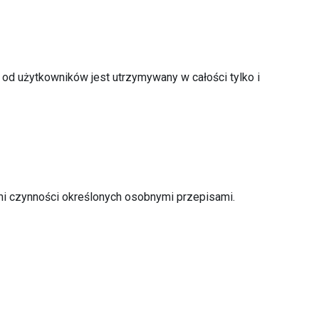
 od użytkowników jest utrzymywany w całości tylko i
imi czynności określonych osobnymi przepisami.