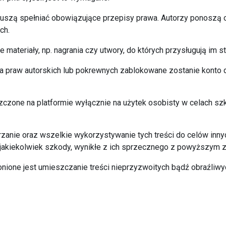
muszą spełniać obowiązujące przepisy prawa. Autorzy ponoszą 
ch.
 materiały, np. nagrania czy utwory, do których przysługują im 
nia praw autorskich lub pokrewnych zablokowane zostanie kont
zone na platformie wyłącznie na użytek osobisty w celach szk
arzanie oraz wszelkie wykorzystywanie tych treści do celów in
 jakiekolwiek szkody, wynikłe z ich sprzecznego z powyższym 
ione jest umieszczanie treści nieprzyzwoitych bądź obraźliwy