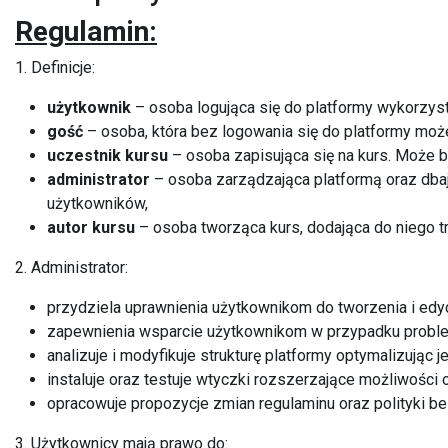
Regulamin:
1. Definicje:
użytkownik
– osoba logująca się do platformy wykorzyst
gość
– osoba, która bez logowania się do platformy moż
uczestnik kursu
– osoba zapisująca się na kurs. Może b
administrator
– osoba zarządzająca platformą oraz dbaj
użytkowników,
autor kursu
– osoba tworząca kurs, dodająca do niego tr
2. Administrator:
przydziela uprawnienia użytkownikom do tworzenia i edyc
zapewnienia wsparcie użytkownikom w przypadku probl
analizuje i modyfikuje strukturę platformy optymalizując j
instaluje oraz testuje wtyczki rozszerzające możliwości 
opracowuje propozycje zmian regulaminu oraz polityki b
3. Użytkownicy mają prawo do: