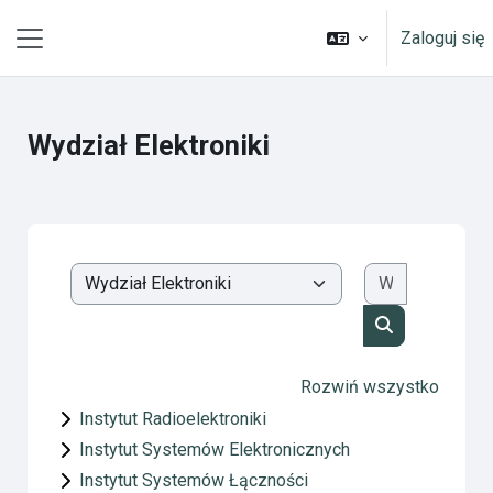
Przejdź do głównej zawartości
Zaloguj się
Panel boczny
Wydział Elektroniki
Wyszukaj k
Kategorie kursów
Wyszukaj kur
Rozwiń wszystko
Instytut Radioelektroniki
Instytut Systemów Elektronicznych
Instytut Systemów Łączności