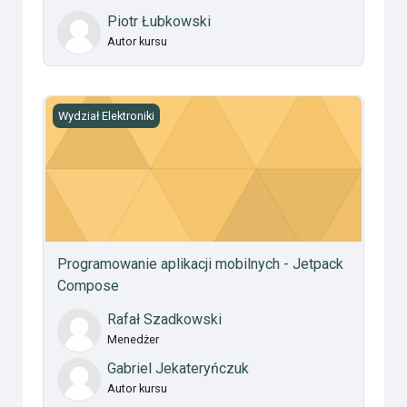
Piotr Łubkowski
Autor kursu
Programowanie aplikacji mobilnych - Jetpack Compose
Wydział Elektroniki
Programowanie aplikacji mobilnych - Jetpack
Compose
Rafał Szadkowski
Menedżer
Gabriel Jekateryńczuk
Autor kursu