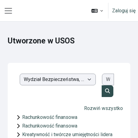
Przejdź do głównej zawartości
Zaloguj się
Panel boczny
Utworzone w USOS
Wyszukaj k
Kategorie kursów
Wyszukaj kur
Rozwiń wszystko
Rachunkowość finansowa
Rachunkowość finansowa
Kreatywność i twórcze umiejętności lidera