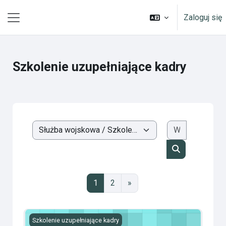
Przejdź do głównej zawartości
Zaloguj się
Panel boczny
Szkolenie uzupełniające kadry
Wyszukaj k
Kategorie kursów
Wyszukaj kur
Strona 1
Strona 2
Następna strona
1
2
»
Instruktaż z eksploatacji KKZ-01
Szkolenie uzupełniające kadry