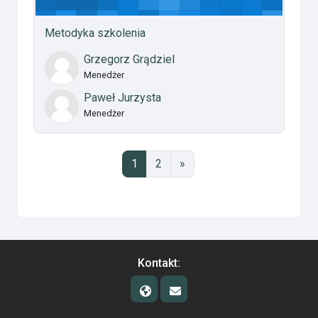
Metodyka szkolenia
Grzegorz Grądziel
Menedżer
Paweł Jurzysta
Menedżer
Strona 1
Strona 2
Następna strona
1
2
»
Kontakt: