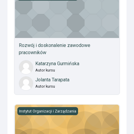
Rozwój i doskonalenie zawodowe
pracowników
Katarzyna Gurmińska
Autor kursu
Jolanta Tarapata
Autor kursu
Finanse (studia: stacjonarne i niestacjonarne), dr hab. J
Instytut Organizacji i Zarządzania