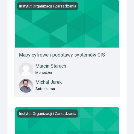
Mapy cyfrowe i podstawy systemów GIS
Instytut Organizacji i Zarządzania
Mapy cyfrowe i podstawy systemów GIS
Marcin Staruch
Menedżer
Michał Jurek
Autor kursu
Systemy analiz geoprzestrzennych
Instytut Organizacji i Zarządzania