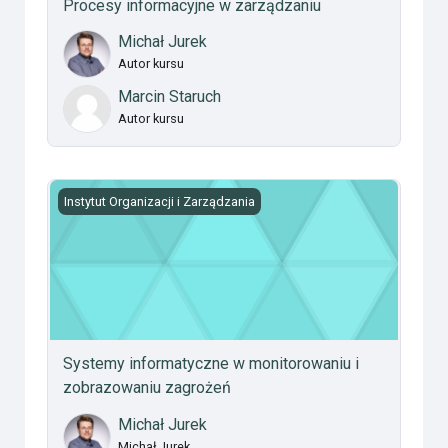
Procesy informacyjne w zarządzaniu
Michał Jurek
Autor kursu
Marcin Staruch
Autor kursu
Systemy informatyczne w monitorowaniu i zobrazowan
Instytut Organizacji i Zarządzania
Systemy informatyczne w monitorowaniu i
zobrazowaniu zagrożeń
Michał Jurek
Michał Jurek