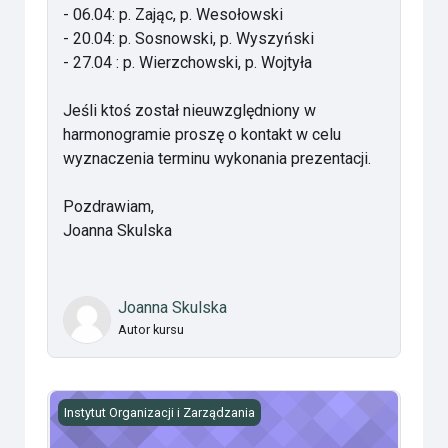
- 06.04: p. Zając, p. Wesołowski
- 20.04: p. Sosnowski, p. Wyszyński
- 27.04 : p. Wierzchowski, p. Wojtyła
Jeśli ktoś został nieuwzględniony w
harmonogramie proszę o kontakt w celu
wyznaczenia terminu wykonania prezentacji.
Pozdrawiam,
Joanna Skulska
Joanna Skulska
Autor kursu
Seminarium Przeddyplomowe
Instytut Organizacji i Zarządzania