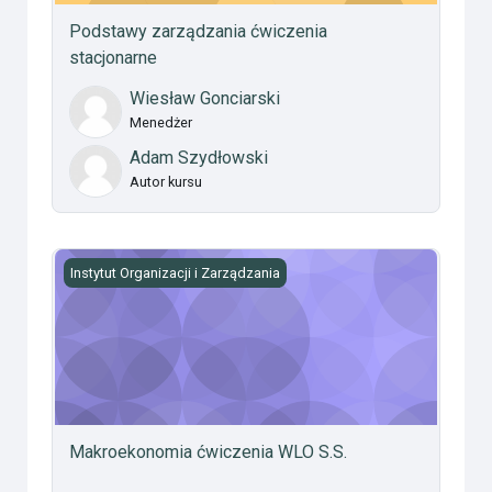
Podstawy zarządzania ćwiczenia
stacjonarne
Wiesław Gonciarski
Menedżer
Adam Szydłowski
Autor kursu
Makroekonomia ćwiczenia WLO S.S.
Instytut Organizacji i Zarządzania
Makroekonomia ćwiczenia WLO S.S.