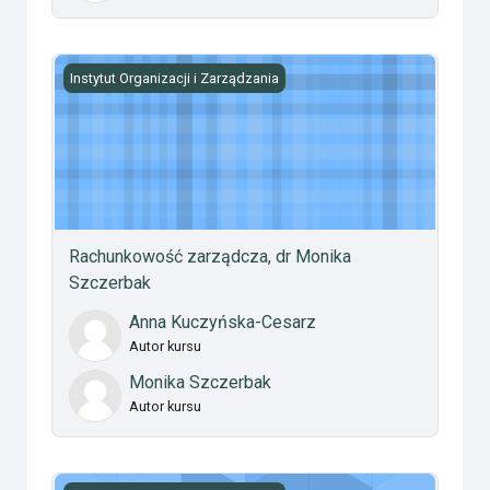
Rachunkowość zarządcza, dr Monika Szczerbak
Instytut Organizacji i Zarządzania
Rachunkowość zarządcza, dr Monika
Szczerbak
Anna Kuczyńska-Cesarz
Autor kursu
Monika Szczerbak
Autor kursu