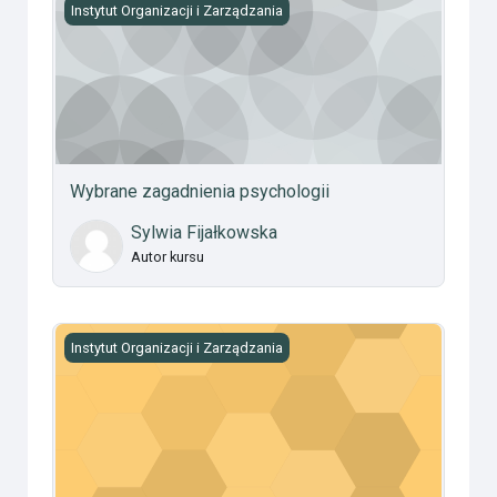
Wybrane zagadnienia psychologii
Instytut Organizacji i Zarządzania
Wybrane zagadnienia psychologii
Sylwia Fijałkowska
Autor kursu
Podstawy zarządzania ćwiczenia stacjonarne
Instytut Organizacji i Zarządzania