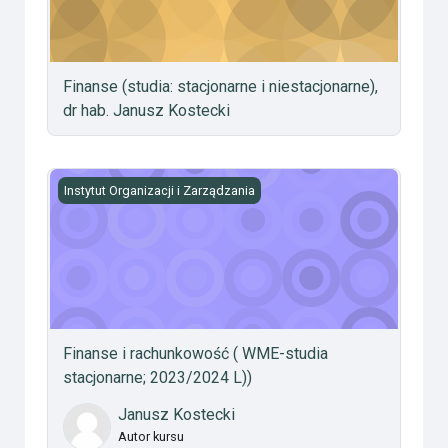
Finanse (studia: stacjonarne i niestacjonarne),
dr hab. Janusz Kostecki
Finanse i rachunkowość ( WME-studia stacjonarne; 202
Instytut Organizacji i Zarządzania
Finanse i rachunkowość ( WME-studia
stacjonarne; 2023/2024 L))
Janusz Kostecki
Autor kursu