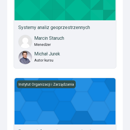
Systemy analiz geoprzestrzennych
Marcin Staruch
Menedżer
Michał Jurek
Autor kursu
Procesy informacyjne w zarządzaniu
Instytut Organizacji i Zarządzania