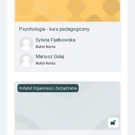
Psychologia - kurs pedagogiczny
Sylwia Fijałkowska
Autor kursu
Mariusz Gułaj
Autor kursu
Seminarium Dyplomowe
Instytut Organizacji i Zarządzania