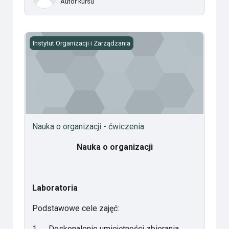
Autor kursu
Nauka o organizacji - ćwiczenia
Instytut Organizacji i Zarządzania
Nauka o organizacji - ćwiczenia
Nauka o organizacji
Laboratoria
Podstawowe cele zajęć:
1.
Doskonalenie umiejętności zbierania